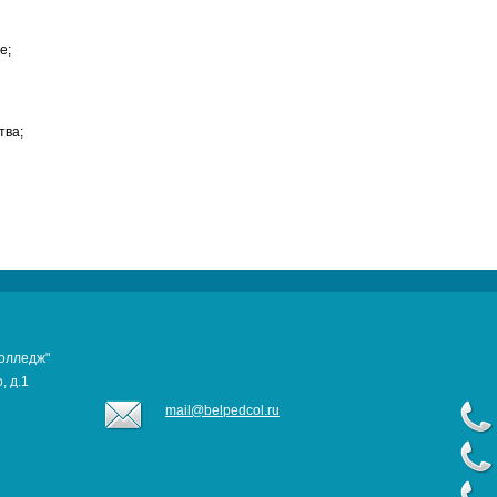
е;
тва;
колледж"
, д.1
mail@belpedcol.ru